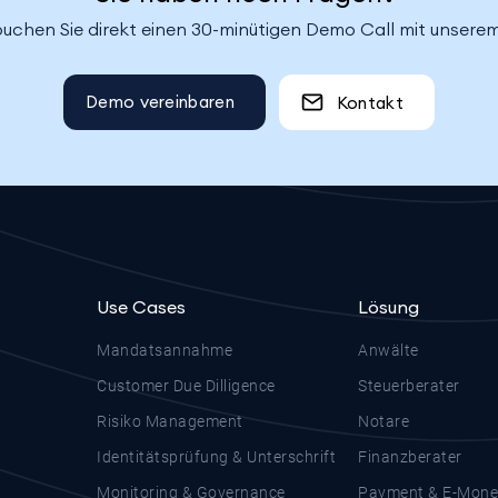
buchen Sie direkt einen 30-minütigen Demo Call mit unser
Demo vereinbaren
Kontakt
Use Cases
Lösung
Mandatsannahme
Anwälte
Customer Due Dilligence
Steuerberater
Risiko Management
Notare
Identitätsprüfung & Unterschrift
Finanzberater
Monitoring & Governance
Payment & E-Mone