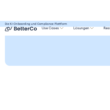
Help Center
/
Deine Organisation
Die KI-Onboarding und Compliance Plattform
Use Cases
Lösungen
Res