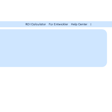
EN
ROI Calculator
Für Entwickler
Help Center
|
DE