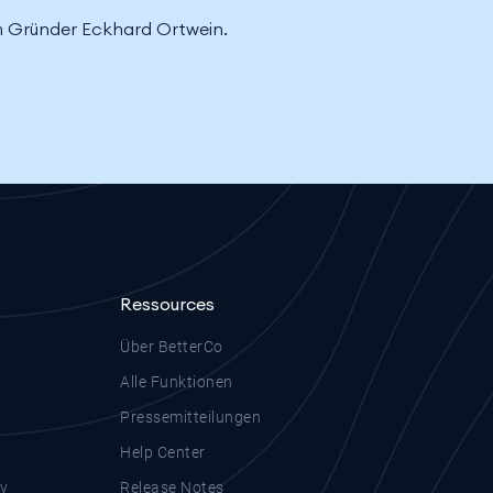
em Gründer Eckhard Ortwein.
Ressources
Über BetterCo
Alle Funktionen
Pressemitteilungen
Help Center
y
Release Notes